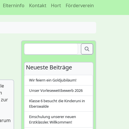
Elterninfo
Kontakt
Hort
Förderverein
S
u
c
h
Neueste Beiträge
e
n
Wir feiern ein Goldjubiläum!
le
Unser Vorlesewettbewerb 2026
m
 zur
Klasse 6 besucht die Kinderuni in
Eberswalde
Einschulung unserer neuen
darum
Erstklässler. Willkommen!