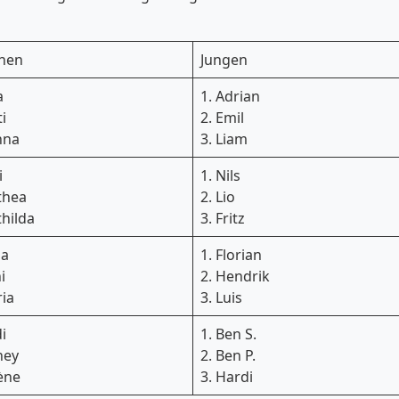
hen
Jungen
a
1. Adrian
i
2. Emil
nna
3. Liam
i
1. Nils
thea
2. Lio
thilda
3. Fritz
sa
1. Florian
i
2. Hendrik
ria
3. Luis
i
1. Ben S.
ney
2. Ben P.
ène
3. Hardi