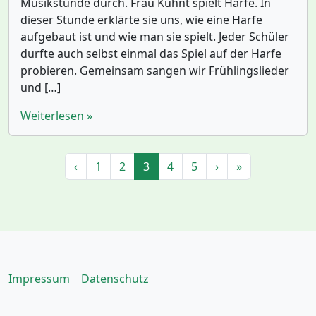
Musikstunde durch. Frau Kuhnt spielt Harfe. In
dieser Stunde erklärte sie uns, wie eine Harfe
aufgebaut ist und wie man sie spielt. Jeder Schüler
durfte auch selbst einmal das Spiel auf der Harfe
probieren. Gemeinsam sangen wir Frühlingslieder
und […]
Weiterlesen »
Seitennavigation
Seite
Seite
Aktuelle Seite
Seite
Seite
‹
1
2
3
4
5
›
»
Impressum
Datenschutz