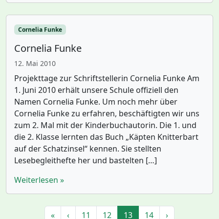
Cornelia Funke
Cornelia Funke
12. Mai 2010
Projekttage zur Schriftstellerin Cornelia Funke Am
1. Juni 2010 erhält unsere Schule offiziell den
Namen Cornelia Funke. Um noch mehr über
Cornelia Funke zu erfahren, beschäftigten wir uns
zum 2. Mal mit der Kinderbuchautorin. Die 1. und
die 2. Klasse lernten das Buch „Käpten Knitterbart
auf der Schatzinsel“ kennen. Sie stellten
Lesebegleithefte her und bastelten […]
Weiterlesen »
Seitennavigation
Seite
Seite
Aktuelle Seite
Seite
«
‹
11
12
13
14
›